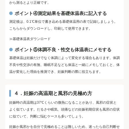
から測るとより正確です。
ポイント④測定結果を基礎体温表に記入する
測定後は、0.1℃単位で書き込める基礎体温用の表で記録しましょう。
こちらからダウンロードし、印刷して使用できます。
≫基礎体温表ダウンロード
ポイント⑤体調不良・性交も体温表にメモする
基礎体温は妊娠だけでなく体調によって変化する場合もあります。体調
不良や性交渉の有無、睡眠不足なども体温と一緒にメモしておくと、体
温が変化した理由を推測でき、妊娠判断の際に役立ちます。
４．妊娠の高温期と風邪の見極め方
妊娠時の高温期は37℃くらいの微熱になることがあり、風邪の症状と
よく似ています。だるさや眠気、頭痛などの妊娠初期症状も風邪の症状
に似ていて、判断に悩むケースも多いでしょう。
妊娠か風邪かを自分で見極めることは難しいため、迷ったら自己判断せ