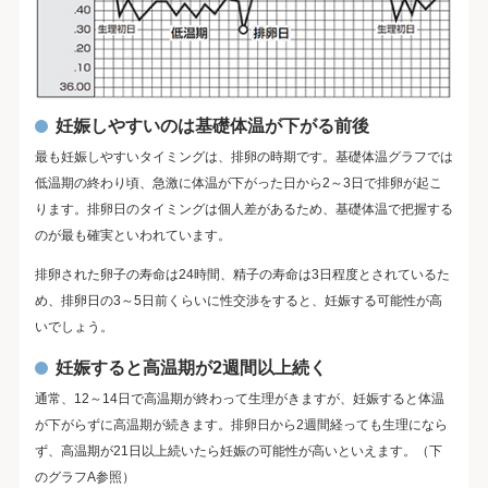
妊娠しやすいのは基礎体温が下がる前後
最も妊娠しやすいタイミングは、排卵の時期です。基礎体温グラフでは
低温期の終わり頃、急激に体温が下がった日から2～3日で排卵が起こ
ります。排卵日のタイミングは個人差があるため、基礎体温で把握する
のが最も確実といわれています。
排卵された卵子の寿命は24時間、精子の寿命は3日程度とされているた
め、排卵日の3～5日前くらいに性交渉をすると、妊娠する可能性が高
いでしょう。
妊娠すると高温期が2週間以上続く
通常、12～14日で高温期が終わって生理がきますが、妊娠すると体温
が下がらずに高温期が続きます。排卵日から2週間経っても生理になら
ず、高温期が21日以上続いたら妊娠の可能性が高いといえます。（下
のグラフA参照）