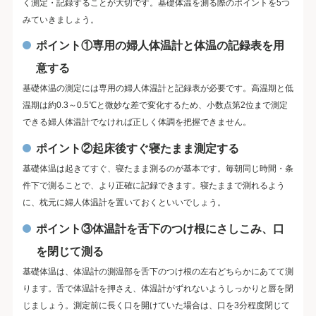
く測定・記録することが大切です。基礎体温を測る際のポイントを5つ
みていきましょう。
ポイント①専用の婦人体温計と体温の記録表を用
意する
基礎体温の測定には専用の婦人体温計と記録表が必要です。高温期と低
温期は約0.3～0.5℃と微妙な差で変化するため、小数点第2位まで測定
できる婦人体温計でなければ正しく体調を把握できません。
ポイント②起床後すぐ寝たまま測定する
基礎体温は起きてすぐ、寝たまま測るのが基本です。毎朝同じ時間・条
件下で測ることで、より正確に記録できます。寝たままで測れるよう
に、枕元に婦人体温計を置いておくといいでしょう。
ポイント③体温計を舌下のつけ根にさしこみ、口
を閉じて測る
基礎体温は、体温計の測温部を舌下のつけ根の左右どちらかにあてて測
ります。舌で体温計を押さえ、体温計がずれないようしっかりと唇を閉
じましょう。測定前に長く口を開けていた場合は、口を3分程度閉じて