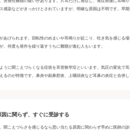
、突発性難聴の疑いがあります。片耳だけに発症し、発症前後に耳鳴り
ス感染などがきっかけとされていますが、明確な原因は不明です。早期
があげられます。回転性のめまいや耳鳴りが起こり、吐き気を感じる場合
が、何度も発作を繰り返すうちに難聴が進む人もいます。
ように聞こえづらくなる症状を耳管狭窄症といいます。気圧の変化で耳
えるのが特徴です。鼻炎や副鼻腔炎、上咽頭炎など耳鼻の炎症と合併し
原因に関らず、すぐに受診する
、聞こえづらさを感じるなら思い当たる原因に関わらず早めに医師の診