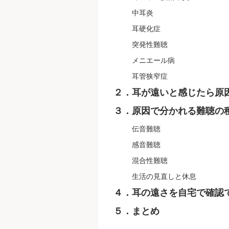
中耳炎
耳硬化症
突発性難聴
メニエール病
耳管狭窄症
２．耳が遠いと感じたら原
３．原因で分かれる難聴の
伝音難聴
感音難聴
混合性難聴
生活の見直しと休息
４．耳の遠さを自宅で確認
５．まとめ