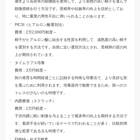
通常より高倍率の顕微鏡を使用して、より形態の良い精子を選んで
顕微授精を行う方法です。受精率や妊娠率の向上を目的としてお
り、特に重度の男性不妊に用いられることがあります。
PICSI（ヒアルロン酸選別法）
費用：2万2,000円程度～
精子がヒアルロン酸に結合する性質を利用して、成熟度の高い精子
を選別する方法です。自然に近い選別方法とされ、受精卵の質の向
上が期待されています。
タイムラプス培養
費用：3万円程度～
胚の発育を時間経過ごとに記録する特殊な培養法で、より良好な胚
を選ぶために利用されます。培養器内で観察できるため、胚へのス
トレスが少ないのも特徴です。
内膜擦過（スクラッチ）
費用：1万円程度～
子宮内膜に軽い刺激を与えることで着床率の向上を期待する方法で
す。着床不全が続いているケースで行われることが多く、比較的簡
便な処置である点も特徴です。
EMMA・ALICE検査