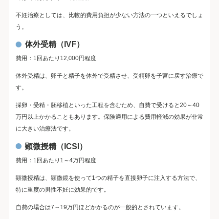
不妊治療としては、比較的費用負担が少ない方法の一つといえるでしょ
う。
体外受精（IVF）
費用：1回あたり12,000円程度
体外受精は、卵子と精子を体外で受精させ、受精卵を子宮に戻す治療で
す。
採卵・受精・胚移植といった工程を含むため、自費で受けると20～40
万円以上かかることもあります。保険適用による費用軽減の効果が非常
に大きい治療法です。
顕微授精（ICSI）
費用：1回あたり1～4万円程度
顕微授精は、顕微鏡を使って1つの精子を直接卵子に注入する方法で、
特に重度の男性不妊に効果的です。
自費の場合は7～19万円ほどかかるのが一般的とされています。