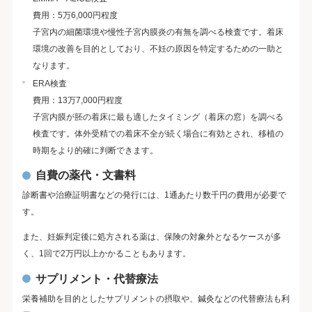
費用：5万6,000円程度
子宮内の細菌環境や慢性子宮内膜炎の有無を調べる検査です。着床
環境の改善を目的としており、不妊の原因を特定するための一助と
なります。
ERA検査
費用：13万7,000円程度
子宮内膜が胚の着床に最も適したタイミング（着床の窓）を調べる
検査です。体外受精での着床不全が続く場合に有効とされ、移植の
時期をより的確に判断できます。
自費の薬代・文書料
診断書や治療証明書などの発行には、1通あたり数千円の費用が必要で
す。
また、妊娠判定後に処方される薬は、保険の対象外となるケースが多
く、1回で2万円以上かかることもあります。
サプリメント・代替療法
栄養補助を目的としたサプリメントの摂取や、鍼灸などの代替療法も利