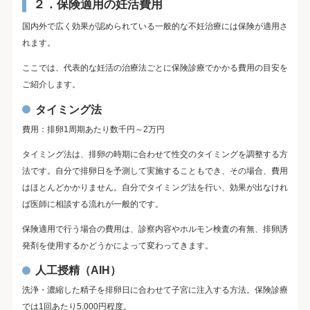
２．保険適用の妊活費用
国内外で広く効果が認められている一般的な不妊治療には保険が適用さ
れます。
ここでは、代表的な妊活の治療法ごとに保険診療でかかる費用の目安を
ご紹介します。
タイミング法
費用：排卵1周期あたり数千円～2万円
タイミング法は、排卵の時期に合わせて性交のタイミングを調整する方
法です。自分で排卵日を予測して実施することもでき、その場合、費用
はほとんどかかりません。自分でタイミング法を行い、効果が出なけれ
ば医師に相談する流れが一般的です。
保険適用で行う場合の費用は、診察内容やホルモン検査の有無、排卵誘
発剤を使用するかどうかによって変わってきます。
人工授精（AIH）
洗浄・濃縮した精子を排卵日に合わせて子宮に注入する方法。保険診療
では1回あたり5,000円程度。