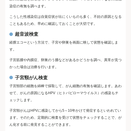
染症の有無を調べます。
こうした性感染症は自覚症状が出にくいものも多く、不妊の原因となる
こともあるため、早めに確認しておくことが大切です。
超音波検査
経膣エコーという方法で、子宮や卵巣を画面に映して状態を確認しま
す。
子宮筋腫や内膜症、卵巣のう腫などがあるかどうかを調べ、異常が見つ
かった場合は治療を行います。
子宮頸がん検査
子宮頸部の細胞を綿棒で採取して、がん細胞の有無を確認します。あわ
せて、がんの原因になるHPV（ヒトパピローマウイルス）の感染もチ
ェックします。
子宮頸がんはHPVに感染してから5～10年かけて発症するといわれてい
ます。そのため、定期的に検査を受けて状態をチェックすることで、が
ん化する前に発見することができます。