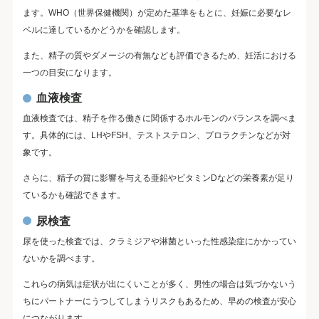
ます。WHO（世界保健機関）が定めた基準をもとに、妊娠に必要なレ
ベルに達しているかどうかを確認します。
また、精子の質やダメージの有無なども評価できるため、妊活における
一つの目安になります。
血液検査
血液検査では、精子を作る働きに関係するホルモンのバランスを調べま
す。具体的には、LHやFSH、テストステロン、プロラクチンなどが対
象です。
さらに、精子の質に影響を与える亜鉛やビタミンDなどの栄養素が足り
ているかも確認できます。
尿検査
尿を使った検査では、クラミジアや淋菌といった性感染症にかかってい
ないかを調べます。
これらの病気は症状が出にくいことが多く、男性の場合は気づかないう
ちにパートナーにうつしてしまうリスクもあるため、早めの検査が安心
につながります。