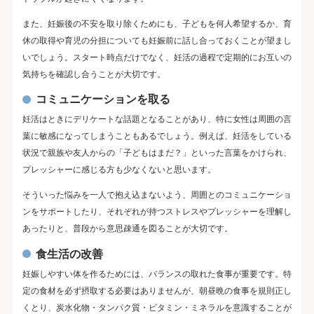
また、妊娠後の不安を取り除くためにも、子どもを何人希望するか、育
休の取得や育児の分担についても妊娠前に話し合っておくことが望まし
いでしょう。スタート時点だけでなく、妊活の過程で定期的にお互いの
気持ちを確認し合うことが大切です。
コミュニケーションを取る
妊活はときにデリケートな話題となることがあり、特に女性は周囲の言
葉に敏感になってしまうこともあるでしょう。例えば、妊活をしている
状況で親族や友人からの「子どもはまだ？」といった言葉をかけられ、
プレッシャーに感じる方も少なくないと思います。
そういった悩みを一人で抱え込まないよう、周囲とのコミュニケーショ
ンをサポートしたり、それぞれが持つストレスやプレッシャーを理解し
あったりと、普段から意思疎通を図ることが大切です。
食生活の改善
妊娠しやすい体を作るためには、バランスの取れた食事が重要です。特
定の食材を必ず摂取する必要はありませんが、朝昼晩の食事を規則正し
くとり、炭水化物・タンパク質・ビタミン・ミネラルを意識することが