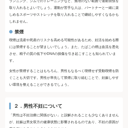
ランニング、ジムでのトレーニングなど、無理のない範囲で運動習慣を
取り入れるとよいでしょう。運動が苦手な人は、パートナーと一緒に楽
しめるスポーツやストレッチを取り入れることで継続しやすくなるかも
しれません。
禁煙
喫煙は流産や死産のリスクを高める可能性があるため、妊活を始める際
には禁煙することが望ましいでしょう。また、たばこの煙は血流を悪化
させ、精子の質の低下やDNAの損傷を引き起こすことも知られていま
す。
女性が禁煙することはもちろん、男性もなるべく喫煙せず受動喫煙を防
ぐことも大切です。男性が率先して禁煙に取り組むことで、妊娠しやす
い環境を整えることができるでしょう。
２．男性不妊について
「男性は不妊治療に関係がない」と誤解されることも少なくありません
が、妊娠は男女双方の健康状態に影響されるものであり、不妊の原因が