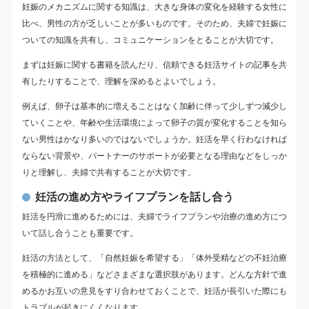
妊娠のメカニズムに関する知識は、大きな身体の変化を経験する女性に
比べ、男性の方が乏しいことが多いものです。そのため、夫婦で妊娠に
ついての知識を共有し、コミュニケーションをとることが大切です。
まずは妊娠に関する書籍を読んだり、信頼できる妊活サイトの記事を共
有したりすることで、理解を深めるとよいでしょう。
例えば、卵子は基本的に増えることはなく加齢に伴って少しずつ減少し
ていくことや、年齢や生活環境によって卵子の質が変化することを知ら
ない男性はかなり多いのではないでしょうか。妊活を早く行わなければ
ならない背景や、パートナーのサポートが必要となる理由などをしっか
りと理解し、夫婦で共有することが大切です。
妊活の進め方やライフプランを話し合う
妊活を円滑に進めるためには、夫婦でライフプランや治療の進め方につ
いて話し合うことも重要です。
妊活の方法として、「自然妊娠を希望する」「体外受精などの不妊治療
を積極的に進める」などさまざまな選択肢があります。どんな方針で進
めるかお互いの意見をすり合わせておくことで、妊活が長引いた際にも
トラブルが起きにくくなります。