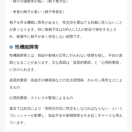
・精子の運動率が低い（精子無力症）
・奇形の精子が多い（精子奇形症）
精子を作る機能に異常があると、性交渉を重ねても妊娠に至らないこと
が多くなります。特に無精子症は100人に1人の割合で発生するとさ
れ、精液中に精子が全く存在しない状態です。
性機能障害
性機能障害とは、勃起や射精が正常に行われない状態を指し、不妊の原
因となることがあります。主な原因は「器質的要因」と「心理的要因」
に分けられます。
器質的要因：高血圧や糖尿病などの生活習慣病、ホルモン異常などによ
るもの
心理的要因：ストレスや緊張によるもの
最近では妊活により「排卵日付近に性交をしなければならない」という
プレッシャーが影響し、勃起不全や射精障害を引き起こすケースも増え
ています。