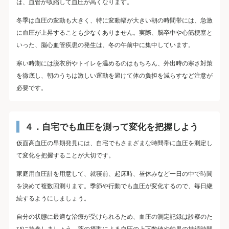
は、血管が収縮して血圧が高くなります。
冬季は血圧の変動も大きく、特に変動幅が大きい朝の時間帯には、急激
に血圧が上昇することも少なくありません。実際、脳卒中や心筋梗塞と
いった、脳心血管疾患の発生は、冬の午前中に集中しています。
寒い時期には脱衣所やトイレを温めるのはもちろん、外出時の寒さ対策
を徹底し、朝のうちは激しい運動を避けて体の負担を減らすなど注意が
必要です。
４．自宅でも血圧を測って変化を把握しよう
仮面高血圧の早期発見には、自宅でもさまざまな時間帯に血圧を測定し
て変化を把握することが大切です。
家庭用血圧計を用意して、就寝前、起床時、昼休みなど一日の中で時間
を決めて複数回測ります。季節や行動でも血圧が変化するので、毎日継
続するようにしましょう。
自分の状態に最適な治療が受けられるため、血圧の測定記録は診察のた
びに持参しましょう。薬の摂取による血圧の上下数値や効果の持続時間