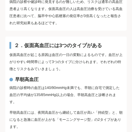
病院の診察や健診時に発見するのが難しいため、リスクは通常の高血圧
患者より高くなります。仮面高血圧の人は高血圧治療を受けている高血
圧患者に比べて、脳卒中や心筋梗塞の発症率が3倍高くなったと報告さ
れた研究結果もあるほどです。
２．仮面高血圧には3つのタイプがある
仮面高血圧が起こる原因は血圧の一日の変動によるものです。血圧が上
がりやすい時間帯によって3つのタイプに分けられます。それぞれの特
徴とリスクをみていきましょう。
早朝高血圧
病院の診察時の血圧は140/90mmHg未満でも、早朝に自宅で測定した
血圧の平均値が135/85mmHg以上の場合、早朝高血圧と診断されま
す。
早朝高血圧には、夜間高血圧から継続して血圧が高い「持続型」と、朝
になると急激に血圧が上がる「モーニングサージ型」の2タイプがあり
ます。