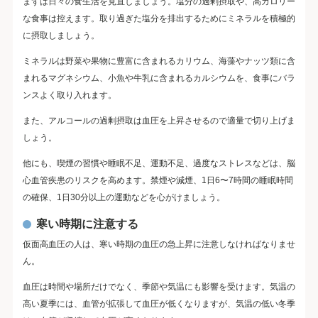
まずは日々の食生活を見直しましょう。塩分の過剰摂取や、高カロリー
な食事は控えます。取り過ぎた塩分を排出するためにミネラルを積極的
に摂取しましょう。
ミネラルは野菜や果物に豊富に含まれるカリウム、海藻やナッツ類に含
まれるマグネシウム、小魚や牛乳に含まれるカルシウムを、食事にバラ
ンスよく取り入れます。
また、アルコールの過剰摂取は血圧を上昇させるので適量で切り上げま
しょう。
他にも、喫煙の習慣や睡眠不足、運動不足、過度なストレスなどは、脳
心血管疾患のリスクを高めます。禁煙や減煙、1日6〜7時間の睡眠時間
の確保、1日30分以上の運動などを心がけましょう。
寒い時期に注意する
仮面高血圧の人は、寒い時期の血圧の急上昇に注意しなければなりませ
ん。
血圧は時間や場所だけでなく、季節や気温にも影響を受けます。気温の
高い夏季には、血管が拡張して血圧が低くなりますが、気温の低い冬季