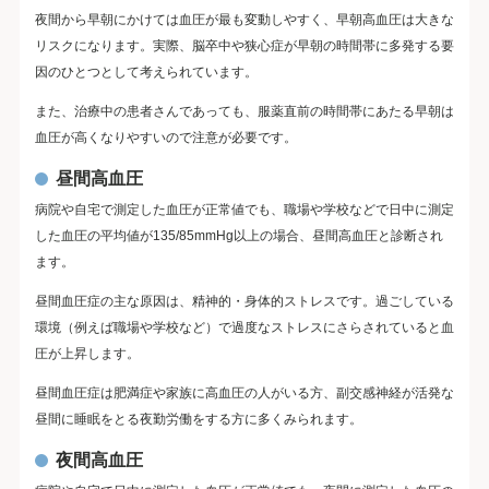
夜間から早朝にかけては血圧が最も変動しやすく、早朝高血圧は大きな
リスクになります。実際、脳卒中や狭心症が早朝の時間帯に多発する要
因のひとつとして考えられています。
また、治療中の患者さんであっても、服薬直前の時間帯にあたる早朝は
血圧が高くなりやすいので注意が必要です。
昼間高血圧
病院や自宅で測定した血圧が正常値でも、職場や学校などで日中に測定
した血圧の平均値が135/85mmHg以上の場合、昼間高血圧と診断され
ます。
昼間血圧症の主な原因は、精神的・身体的ストレスです。過ごしている
環境（例えば職場や学校など）で過度なストレスにさらされていると血
圧が上昇します。
昼間血圧症は肥満症や家族に高血圧の人がいる方、副交感神経が活発な
昼間に睡眠をとる夜勤労働をする方に多くみられます。
夜間高血圧