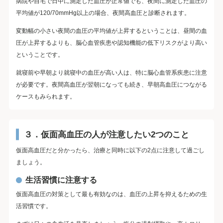
病院や自宅で日中に測定した血圧が正常値でも、夜間に測定した血圧の
平均値が120/70mmHg以上の場合、夜間高血圧と診断されます。
変動幅の小さい夜間の血圧の平均値が上昇するということは、昼間の血
圧が上昇するよりも、脳心血管疾患や認知機能の低下リスクがより高い
ということです。
就寝前や早朝より就寝中の血圧が高い人は、特に脳心血管系疾患に注意
が必要です。夜間高血圧が翌朝になっても続き、早朝高血圧につながる
ケースもみられます。
３．仮面高血圧の人が注意したい2つのこと
仮面高血圧だと分かったら、治療と同時に以下の2点に注意して過ごし
ましょう。
生活習慣に注意する
仮面高血圧の対策として最も有効なのは、血圧の上昇を抑えるための生
活習慣です。