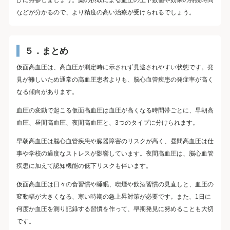
などが分かるので、より精度の高い治療が受けられるでしょう。
５．まとめ
仮面高血圧は、高血圧が測定時に示されず見逃されやすい状態です。発
見が難しいため通常の高血圧患者よりも、脳心血管疾患の発症率が高く
なる傾向があります。
血圧の変動で起こる仮面高血圧は血圧が高くなる時間帯ごとに、早朝高
血圧、昼間高血圧、夜間高血圧と、3つのタイプに分けられます。
早朝高血圧は脳心血管疾患や臓器障害のリスクが高く、昼間高血圧は仕
事や学校の過度なストレスが影響しています。夜間高血圧は、脳心血管
疾患に加えて認知機能の低下リスクも伴います。
仮面高血圧は日々の食習慣や睡眠、喫煙や飲酒習慣の見直しと、血圧の
変動幅が大きくなる、寒い時期の急上昇対策が必要です。また、1日に
何度か血圧を測り記録する習慣を作って、早期発見に努めることも大切
です。