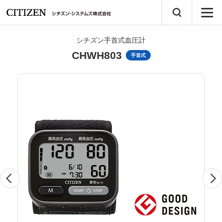
シチズン手首式血圧計
CHWH803
手首式
Previous