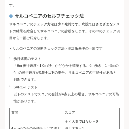
す。
サルコペニアのセルフチェック法
サルコペニアのチェック方法は少々複雑です。病院ではさまざまなテス
トの結果を総合してサルコペニアの診断をします。その中のチェック項
目から一部ご紹介します。
＜サルコペニアの診断チェック方法＞※診断基準の一部です
歩行速度のテスト
「6m 歩行速度 <1.0m/秒」かどうかを確認する。6m歩き、1～5mの
4mの歩行速度が0.8秒以下の場合、サルコペニアの可能性があると
判断できます。
SARC–Fテスト
以下のテストでスコアの合計が4点以上の場合、サルコペニアの可能
性があります。
質問
スコア
全く大変ではない＝0
4～5kgのものを持ち上げて運ぶ
少し大変＝1