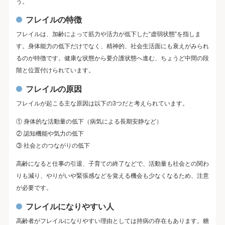
う。
フレイルの特徴
フレイルは、加齢によって筋力や活力が低下した“虚弱状態”を指しま
す。身体能力の低下だけでなく、精神的、社会生活面にも衰えがみられ
るのが特徴です。健康な状態から要介護状態へ進む、ちょうど中間の段
階と位置付けられています。
フレイルの原因
フレイルが起こる主な原因は以下の3つだと考えられています。
① 身体的な活動量の低下（病気による長期安静など）
② 認知機能や気力の低下
③ 社会とのつながりの低下
高齢になると仕事の引退、子育ての終了などで、活動量も社会との関わ
りも減り、やりがいや緊張感などを覚える機会も少なくなるため、注意
が必要です。
フレイルになりやすい人
高齢者がフレイルになりやすい理由としては持病の存在もあります。糖