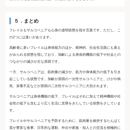
５．まとめ
フレイルもサルコペニアも心身の虚弱状態を指す言葉です。ただし、こ
の2つには違いがあります。
高齢者に多いフレイルは身体能力のほか、精神的、社会生活面にも衰え
がみられる状態を指しており、加齢による身体的機能の低下や社会との
つながりの減少が主な原因です。
一方、サルコペニアは、筋肉量の減少が、筋力や身体能力の低下を引き
起こしている状態です。加齢が原因の一次性サルコペニアと、けがや病
気、栄養不足などが原因の二次性サルコペニアに大別されます。
サルコペニアは身体機能の低下、フレイルはそれに加えて精神機能や社
会性の低下も含むより広く生活に支障をきたしている状態をさしていま
す。
フレイルやサルコペニアを予防するために、筋肉量を維持するたんぱく
質が豊富な食事、日常的な運動、外出や家族・知人との交流を積極的に