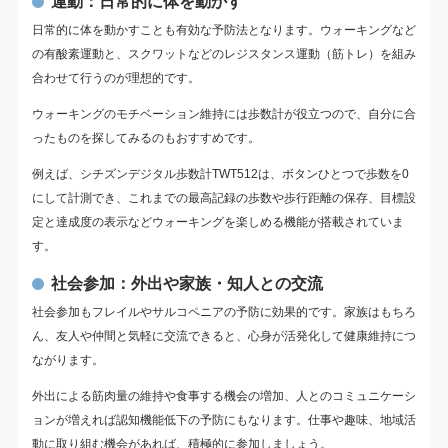
運動：日常的に体を動かす
日常的に体を動かすことも有効な予防法となります。ウォーキングなど
の有酸素運動と、スクワットなどのレジスタンス運動（筋トレ）を組み
合わせて行うのが理想的です。
ウォーキングのモチベーション維持には歩数計が役立つので、自分に合
ったものを探してみるのもおすすめです。
例えば、シチズンデジタル歩数計TWT512は、ボタンひとつで歩数を0
にして計測でき、これまでの最高記録の歩数や歩行距離の保存、目標設
定と達成度の表示などウォーキングを楽しめる機能が搭載されていま
す。
社会参加：外出や家族・知人との交流
社会参加もフレイルやサルコペニアの予防に効果的です。家族はもちろ
ん、友人や仲間と気軽に交流できると、心身が活発化して健康維持につ
ながります。
外出による筋肉量の維持や食事する機会の増加、人とのコミュニケーシ
ョンが増えれば認知機能低下の予防にもなります。仕事や趣味、地域活
動に取り組む機会があれば、積極的に参加しましょう。