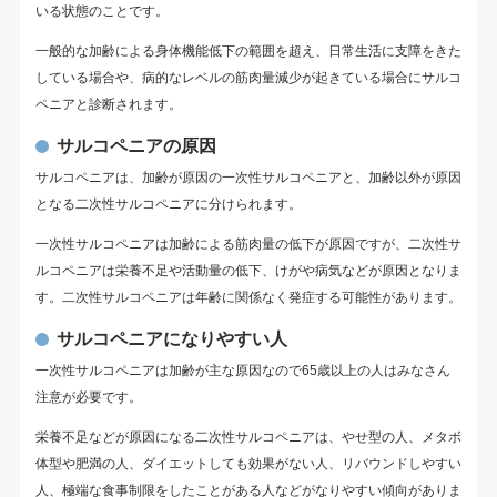
いる状態のことです。
一般的な加齢による身体機能低下の範囲を超え、日常生活に支障をきた
している場合や、病的なレベルの筋肉量減少が起きている場合にサルコ
ペニアと診断されます。
サルコペニアの原因
サルコペニアは、加齢が原因の一次性サルコペニアと、加齢以外が原因
となる二次性サルコペニアに分けられます。
一次性サルコペニアは加齢による筋肉量の低下が原因ですが、二次性サ
ルコペニアは栄養不足や活動量の低下、けがや病気などが原因となりま
す。二次性サルコペニアは年齢に関係なく発症する可能性があります。
サルコペニアになりやすい人
一次性サルコペニアは加齢が主な原因なので65歳以上の人はみなさん
注意が必要です。
栄養不足などが原因になる二次性サルコペニアは、やせ型の人、メタボ
体型や肥満の人、ダイエットしても効果がない人、リバウンドしやすい
人、極端な食事制限をしたことがある人などがなりやすい傾向がありま