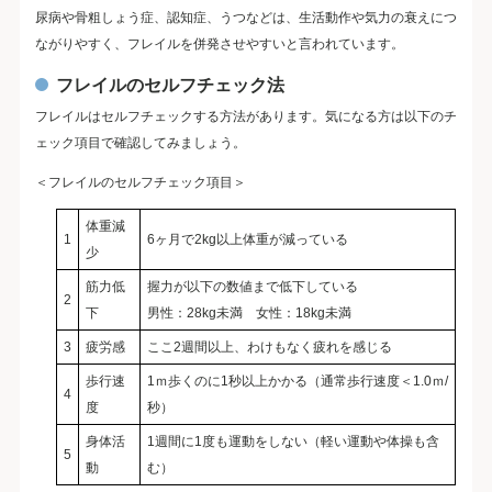
尿病や骨粗しょう症、認知症、うつなどは、生活動作や気力の衰えにつ
ながりやすく、フレイルを併発させやすいと言われています。
フレイルのセルフチェック法
フレイルはセルフチェックする方法があります。気になる方は以下のチ
ェック項目で確認してみましょう。
＜フレイルのセルフチェック項目＞
体重減
1
6ヶ月で2kg以上体重が減っている
少
筋力低
握力が以下の数値まで低下している
2
下
男性：28kg未満 女性：18kg未満
3
疲労感
ここ2週間以上、わけもなく疲れを感じる
歩行速
1ｍ歩くのに1秒以上かかる（通常歩行速度＜1.0ｍ/
4
度
秒）
身体活
1週間に1度も運動をしない（軽い運動や体操も含
5
動
む）