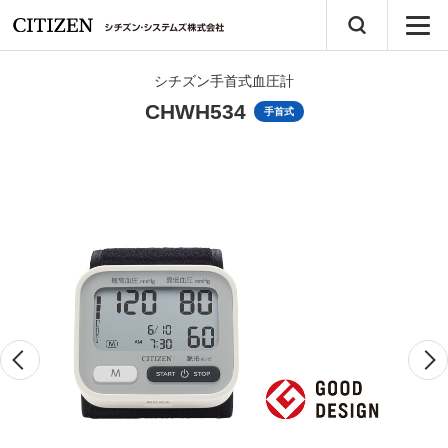
シチズン手首式血圧計
CHWH534
手首式
Previous