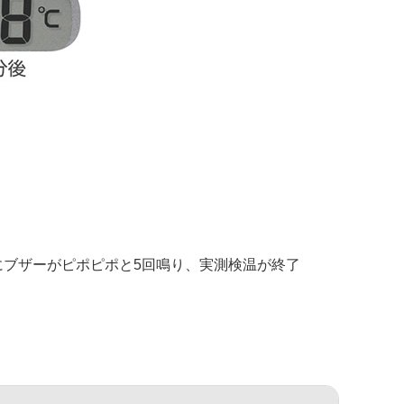
にブザーがピポピポと5回鳴り、実測検温が終了
。