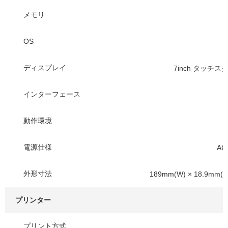
メモリ
OS
ディスプレイ
7inch タッチス
インターフェース
動作環境
電源仕様
AC
外形寸法
189mm(W) × 18.9mm(D
プリンター
プリント方式