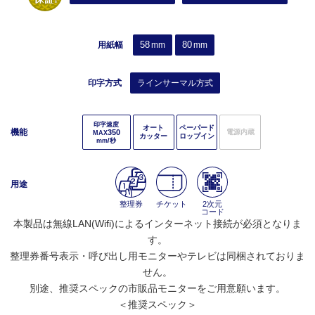
58
80
用紙幅
mm
mm
印字方式
ラインサーマル方式
印字速度
オート
ペーパード
機能
350
電源内蔵
MAX
カッター
ロップイン
mm/秒
用途
整理券
チケット
2次元
コード
本製品は無線LAN(Wifi)によるインターネット接続が必須となりま
す。
整理券番号表示・呼び出し用モニターやテレビは同梱されておりま
せん。
別途、推奨スペックの市販品モニターをご用意願います。
＜推奨スペック＞