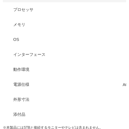
プロセッサ
A
メモリ
OS
インターフェース
動作環境
電源仕様
AC
外形寸法
添付品
※本製品にはSTBと接続するモニターやテレビは含まれません。