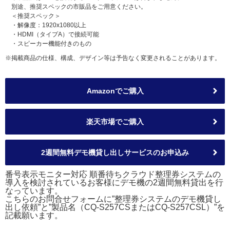
別途、推奨スペックの市販品をご用意ください。
＜推奨スペック＞
・解像度：1920x1080以上
・HDMI（タイプA）で接続可能
・スピーカー機能付きのもの
※掲載商品の仕様、構成、デザイン等は予告なく変更されることがあります。
Amazonでご購入
楽天市場でご購入
2週間無料デモ機貸し出しサービスのお申込み
番号表示モニター対応 順番待ちクラウド整理券システムの
導入を検討されているお客様にデモ機の2週間無料貸出を行
なっています。
こちらのお問合せフォームに”整理券システムのデモ機貸し
出し依頼”と”製品名（CQ-S257CSまたはCQ-S257CSL）”を
記載願います。