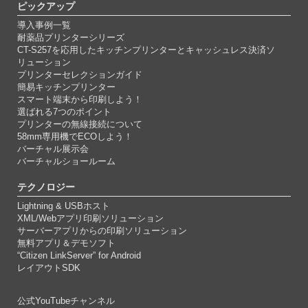
ピックアップ
導入事例一覧
耐薬品プリンターシリーズ
CT-S257を応用したキッチンプリンターとキャッシュレス決済ソ
リューション
プリンターセレクションガイド
簡易キッチンプリンター
スマート端末から印刷しよう！
選ばれる7つのポイント
プリンターの無線接続について
58mm専用機でECOしよう！
バーチャル展示会
バーチャルショールーム
テクノロジー
Lightning & USBホスト
XML/Webアプリ印刷ソリューション
サーバーアプリからの印刷ソリューション
無料アプリ＆デモソフト
“Citizen LinkServer” for Android
レイアウトSDK
公式YouTubeチャンネル