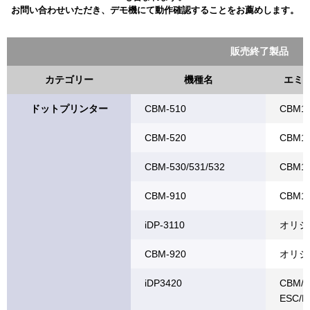
お問い合わせいただき、デモ機にて動作確認することをお薦めします。
販売終了製品
カテゴリー
機種名
エミ
ドットプリンター
CBM-510
CBM1
CBM-520
CBM1
CBM-530/531/532
CBM1
CBM-910
CBM1
iDP-3110
オリジ
CBM-920
オリジ
iDP3420
CBM/
ESC/