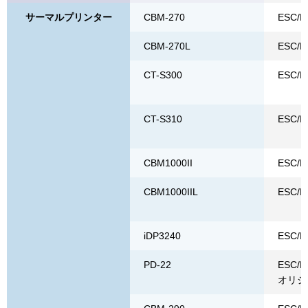
サーマルプリンター
CBM-270
ESC/P
CBM-270L
ESC/P
CT-S300
ESC/P
CT-S310
ESC/P
CBM1000II
ESC/P
CBM1000IIL
ESC/P
iDP3240
ESC/P
PD-22
ESC/P
オリジ