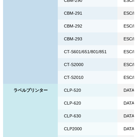
CBM-290
ESC/P
CBM-291
ESC/P
CBM-292
ESC/P
CBM-293
ESC/P
CT-S601/651/801/851
ESC/P
CT-S2000
ESC/P
CT-S2010
ESC/P
ラベルプリンター
CLP-520
DATA
CLP-620
DATA
CLP-630
DATA
CLP2000
DATA