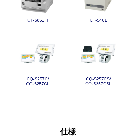
CT-S851III
CT-S401
CQ-S257C/
CQ-S257CS/
CQ-S257CL
CQ-S257CSL
仕様