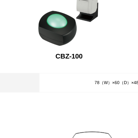
CBZ-100
78（W）×60（D）×4