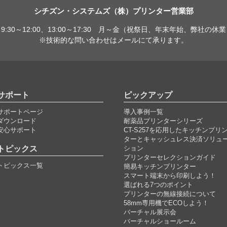
シチズン・システムズ（株）プリンター営業部
9:30～12:00、13:00～17:30 月～金（祝祭日、年末年始、弊社の休
※技術的な問い合わせはメールにて承ります。
サポート
ピックアップ
サポートページ
導入事例一覧
ダウンロード
耐薬品プリンターシリーズ
安心サポート
CT-S257を応用したキッチンプリ
ターとキャッシュレス決済ソリュ
トピックス
ション
プリンターセレクションガイド
トピックス一覧
簡易キッチンプリンター
スマート端末から印刷しよう！
選ばれる7つのポイント
プリンターの無線接続について
58mm専用機でECOしよう！
バーチャル展示会
バーチャルショールーム