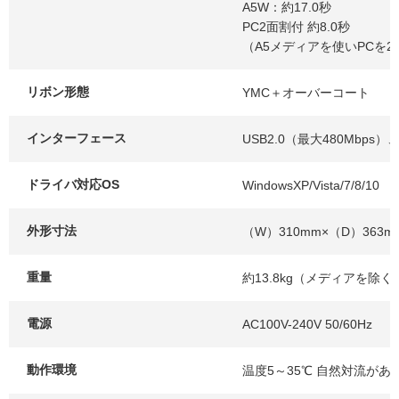
A5W：約17.0秒
PC2面割付 約8.0秒
（A5メディアを使いPCを2
リボン形態
YMC＋オーバーコート
インターフェース
USB2.0（最大480Mbps）
ドライバ対応OS
WindowsXP/Vista/7/8/10
外形寸法
（W）310mm×（D）363m
重量
約13.8kg（メディアを除
電源
AC100V-240V 50/60Hz
動作環境
温度5～35℃ 自然対流がある