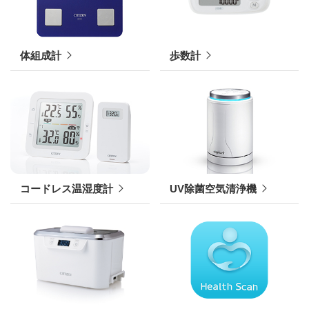
体組成計
歩数計
コードレス温湿度計
UV除菌空気清浄機