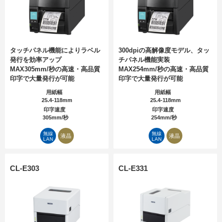
タッチパネル機能によりラベル
300dpiの高解像度モデル、タッ
発行を効率アップ
チパネル機能実装
MAX305mm/秒の高速・高品質
MAX254mm/秒の高速・高品質
印字で大量発行が可能
印字で大量発行が可能
用紙幅
用紙幅
25.4-118mm
25.4-118mm
印字速度
印字速度
305mm/秒
254mm/秒
無線
無線
液晶
液晶
LAN
LAN
CL-E303
CL-E331