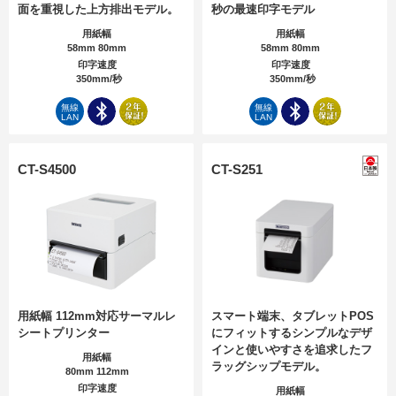
面を重視した上方排出モデル。
秒の最速印字モデル
用紙幅
用紙幅
58mm 80mm
58mm 80mm
印字速度
印字速度
350mm/秒
350mm/秒
無線
無線
LAN
LAN
CT-S4500
CT-S251
用紙幅 112mm対応サーマルレ
スマート端末、タブレットPOS
シートプリンター
にフィットするシンプルなデザ
インと使いやすさを追求したフ
用紙幅
ラッグシップモデル。
80mm 112mm
印字速度
用紙幅