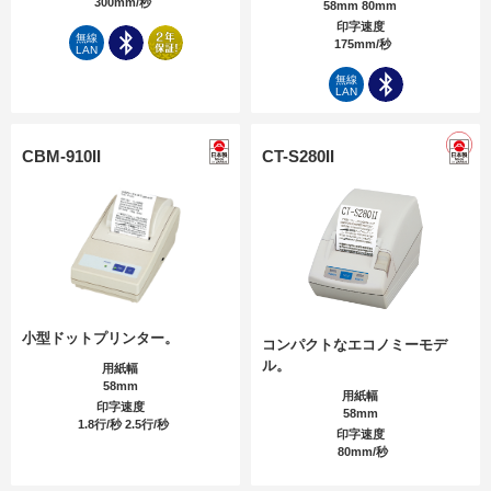
300mm/秒
58mm 80mm
印字速度
無線
175mm/秒
LAN
無線
LAN
CBM-910II
CT-S280II
小型ドットプリンター。
コンパクトなエコノミーモデ
ル。
用紙幅
58mm
用紙幅
印字速度
58mm
1.8行/秒 2.5行/秒
印字速度
80mm/秒