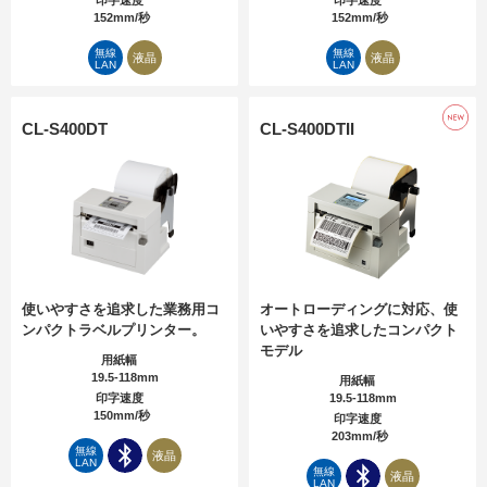
印字速度
印字速度
152mm/秒
152mm/秒
無線
無線
液晶
液晶
LAN
LAN
CL-S400DT
CL-S400DTII
使いやすさを追求した業務用コ
オートローディングに対応、使
ンパクトラベルプリンター。
いやすさを追求したコンパクト
モデル
用紙幅
19.5-118mm
用紙幅
印字速度
19.5-118mm
150mm/秒
印字速度
203mm/秒
無線
液晶
LAN
無線
液晶
LAN