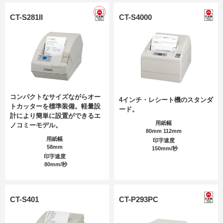
CT-S281II
CT-S4000
コンパクトなサイズながらオー
4インチ・レシート機のスタンダ
トカッターを標準装備。軽量設
ード。
計により簡単に設置ができるエ
用紙幅
ノコミーモデル。
80mm 112mm
用紙幅
印字速度
58mm
150mm/秒
印字速度
80mm/秒
CT-S401
CT-P293PC