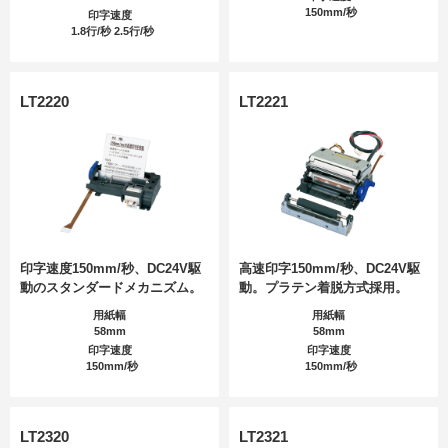
150mm/秒
印字速度
1.8行/秒 2.5行/秒
LT2220
LT2221
印字速度150mm/秒、DC24V駆
高速印字150mm/秒、DC24V駆
動のスタンダードメカニズム。
動。プラテン着脱方式採用。
用紙幅
用紙幅
58mm
58mm
印字速度
印字速度
150mm/秒
150mm/秒
LT2320
LT2321