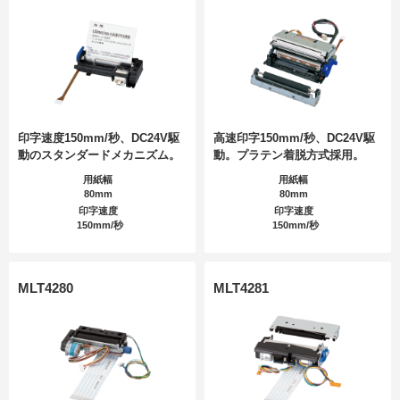
印字速度150mm/秒、DC24V駆
高速印字150mm/秒、DC24V駆
動のスタンダードメカニズム。
動。プラテン着脱方式採用。
用紙幅
用紙幅
80mm
80mm
印字速度
印字速度
150mm/秒
150mm/秒
MLT4280
MLT4281