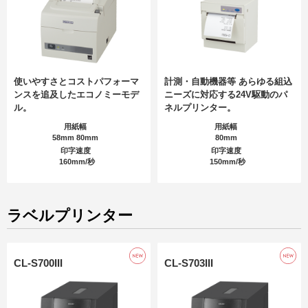
使いやすさとコストパフォーマ
計測・自動機器等 あらゆる組込
ンスを追及したエコノミーモデ
ニーズに対応する24V駆動のパ
ル。
ネルプリンター。
用紙幅
用紙幅
58mm 80mm
80mm
印字速度
印字速度
160mm/秒
150mm/秒
ラベルプリンター
CL-S700III
CL-S703III