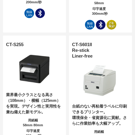
200mm/秒
58mm
印字速度
無線
300mm/秒
LAN
無線
LAN
CT-S255
CT-S601II
Re-stick
Liner-free
業界最小クラスとなる高さ
（108mm）・横幅（125mm）
を実現。デザイン性と実用性を
台紙のない再粘着ラベルに印刷
兼ね備えた新モデル。
できるプリンター。
環境保全・省資源化に貢献。さ
用紙幅
らに作業効率も大幅アップ。
58mm 80mm
印字速度
用紙幅