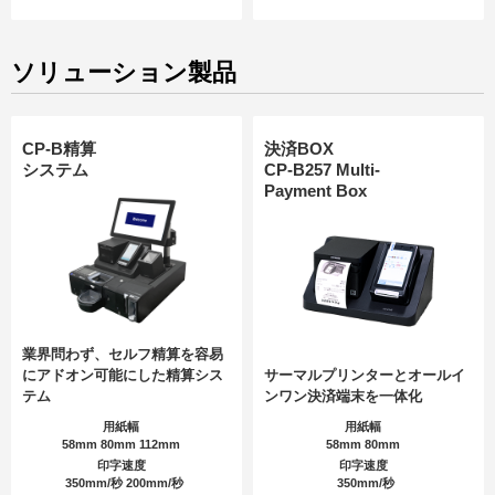
ソリューション製品
CP-B精算
決済BOX
システム
CP-B257 Multi-
Payment Box
業界問わず、セルフ精算を容易
にアドオン可能にした精算シス
サーマルプリンターとオールイ
テム
ンワン決済端末を一体化
用紙幅
用紙幅
58mm 80mm 112mm
58mm 80mm
印字速度
印字速度
350mm/秒 200mm/秒
350mm/秒