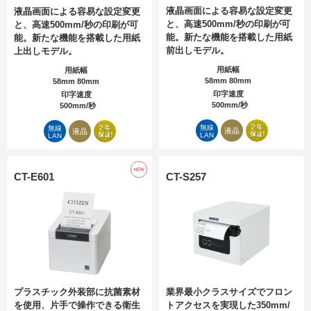
液晶画面による容易な設定変更
液晶画面による容易な設定変更
と、高速500mm/秒の印刷が可
と、高速500mm/秒の印刷が可
能。新たな機能を搭載した用紙
能。新たな機能を搭載した用紙
前出しモデル。
上出しモデル。
用紙幅
用紙幅
58mm 80mm
58mm 80mm
印字速度
印字速度
500mm/秒
500mm/秒
無線
無線
液晶
液晶
LAN
LAN
CT-E601
CT-S257
プラスチック外装部に抗菌素材
業界最小クラスサイズでフロン
を使用、片手で操作できる衛生
トアクセスを実現した350mm/